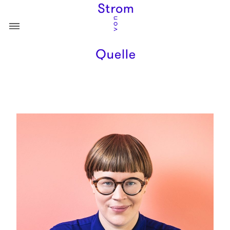
ÜBER
PORTFOLIO
DESTINATION
KONTAKT
GESUNDHEIT
KULINARIK
RECHT UND BERATUNG