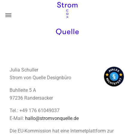
ÜBER
PORTFOLIO
Julia Schuller
DESTINATION
KONTAKT
Strom von Quelle Designbüro
GESUNDHEIT
Buhlleite 5 A
KULINARIK
97236 Randersacker
RECHT UND BERATUNG
Tel.: +49 176 61049037
E-Mail:
hallo@stromvonquelle.de
Die EU-Kommission hat eine Internetplattform zur