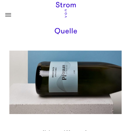
ÜBER
PORTFOLIO
DESTINATION
KONTAKT
GESUNDHEIT
KULINARIK
RECHT UND BERATUNG