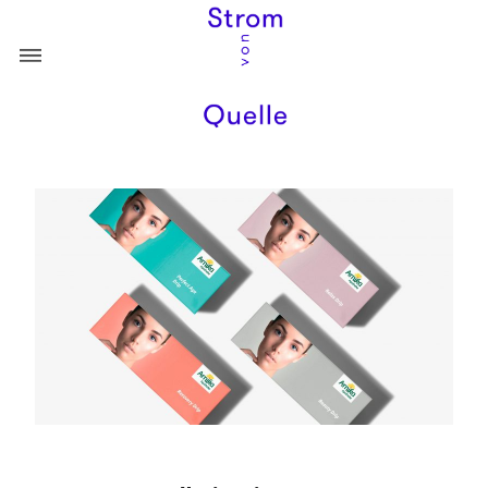
ÜBER
PORTFOLIO
DESTINATION
KONTAKT
GESUNDHEIT
KULINARIK
RECHT UND BERATUNG